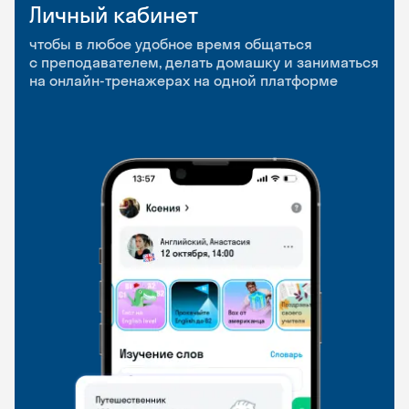
Личный кабинет
Мобильное
Разговорные клубы
приложение
и Talks
чтобы в любое удобное время общаться
с преподавателем, делать домашку и заниматься
чтобы заниматься и изучать новые слова где
Групповые занятия для разговорной практики
на онлайн-тренажерах на одной платформе
и когда удобно
и индивидуальные встречи с преподавателями
со всего мира, чтобы общаться на английском
свободно