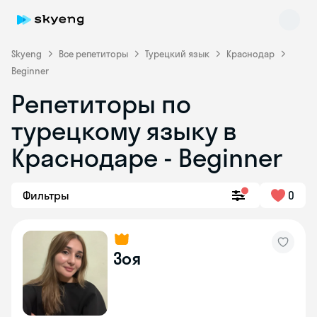
Skyeng
Все репетиторы
Турецкий язык
Краснодар
Beginner
Репетиторы по
турецкому языку в
Краснодаре - Beginner
Skyeng Chat
Фильтры
0
online
Зоя