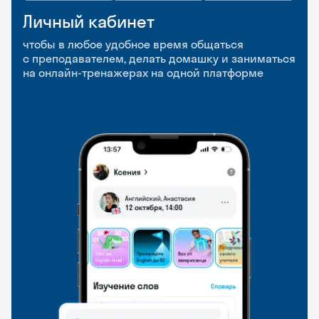
Личный кабинет
Мобильное
Разговорные клубы
приложение
и Talks
чтобы в любое удобное время общаться
с преподавателем, делать домашку и заниматься
чтобы заниматься и изучать новые слова где
Групповые занятия для разговорной практики
на онлайн-тренажерах на одной платформе
и когда удобно
и индивидуальные встречи с преподавателями
со всего мира, чтобы общаться на английском
свободно