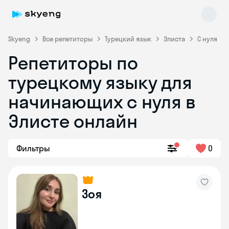
Skyeng
Все репетиторы
Турецкий язык
Элиста
С нуля
Репетиторы по
турецкому языку для
начинающих с нуля в
Элисте онлайн
Skyeng Chat
online
Фильтры
0
Зоя