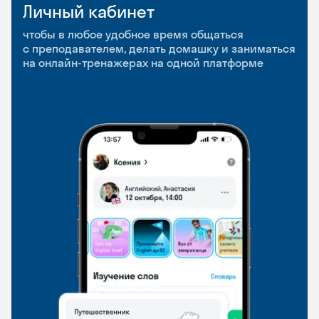
Личный кабинет
Мобильное
Разговорные клубы
приложение
и Talks
чтобы в любое удобное время общаться
с преподавателем, делать домашку и заниматься
чтобы заниматься и изучать новые слова где
Групповые занятия для разговорной практики
на онлайн-тренажерах на одной платформе
и когда удобно
и индивидуальные встречи с преподавателями
со всего мира, чтобы общаться на английском
свободно