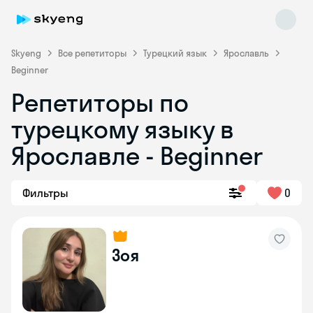
Skyeng
Все репетиторы
Турецкий язык
Ярославль
Beginner
Репетиторы по
турецкому языку в
Ярославле - Beginner
Skyeng Chat
Фильтры
0
online
Зоя