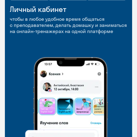
Личный кабинет
Мобильное
Разговорные клубы
приложение
и Talks
чтобы в любое удобное время общаться
с преподавателем, делать домашку и заниматься
чтобы заниматься и изучать новые слова где
Групповые занятия для разговорной практики
на онлайн-тренажерах на одной платформе
и когда удобно
и индивидуальные встречи с преподавателями
со всего мира, чтобы общаться на английском
свободно