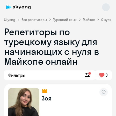
Skyeng
Все репетиторы
Турецкий язык
Майкоп
С нуля
Репетиторы по
турецкому языку для
начинающих с нуля в
Майкопе онлайн
Skyeng Chat
online
Фильтры
0
Зоя