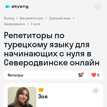
Skyeng
Все репетиторы
Турецкий язык
Северодвинск
С нуля
Репетиторы по
турецкому языку для
начинающих с нуля в
Северодвинске онлайн
Skyeng Chat
online
Фильтры
0
Зоя