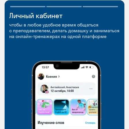
Личный кабинет
Мобильное
Разговорные клубы
приложение
и Talks
чтобы в любое удобное время общаться
с преподавателем, делать домашку и заниматься
чтобы заниматься и изучать новые слова где
Групповые занятия для разговорной практики
на онлайн-тренажерах на одной платформе
и когда удобно
и индивидуальные встречи с преподавателями
со всего мира, чтобы общаться на английском
свободно