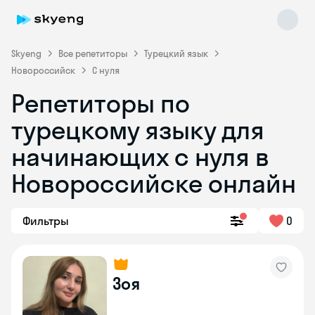
Skyeng
Все репетиторы
Турецкий язык
Новороссийск
С нуля
Репетиторы по
турецкому языку для
начинающих с нуля в
Новороссийске онлайн
Skyeng Chat
online
Фильтры
0
Зоя