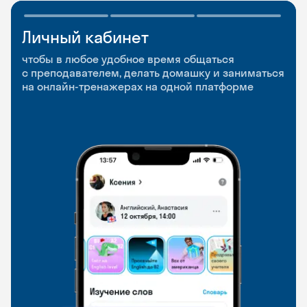
Личный кабинет
Мобильное
Разговорные клубы
приложение
и Talks
чтобы в любое удобное время общаться
с преподавателем, делать домашку и заниматься
чтобы заниматься и изучать новые слова где
Групповые занятия для разговорной практики
на онлайн-тренажерах на одной платформе
и когда удобно
и индивидуальные встречи с преподавателями
со всего мира, чтобы общаться на английском
свободно