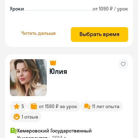
Уроки
от 1090 ₽ / урок
Читать дальше
Выбрать время
Юлия
5
от 1590 ₽ за урок
11 лет опыта
1 отзыв
Кемеровский Государственный
•
2014 г.