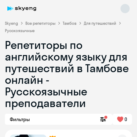
Skyeng
Все репетиторы
Тамбов
Для путешествий
Русскоязычные
Репетиторы по
английскому языку для
путешествий в Тамбове
онлайн -
Skyeng Chat
online
Русскоязычные
преподаватели
Фильтры
0