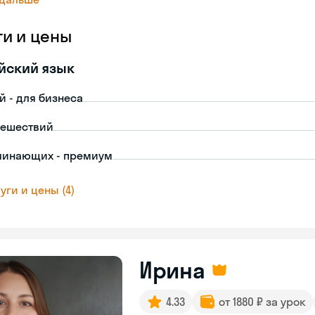
ги и цены
йский язык
й - для бизнеса
тешествий
чинающих - премиум
уги и цены (4)
Ирина
4.33
от 1880 ₽ за урок