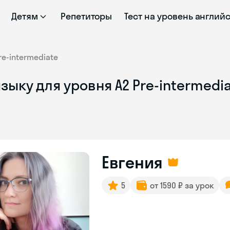
Детям
Репетиторы
Тест на уровень англий
re-intermediate
зыку для уровня A2 Pre-intermedi
Евгения
5
от 1590 ₽ за урок