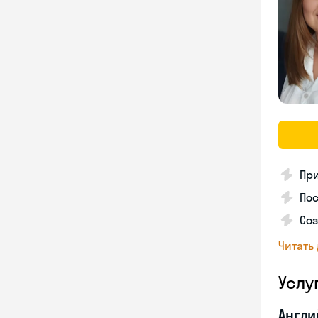
Пр
Пос
Со
Читать
Услу
Англи