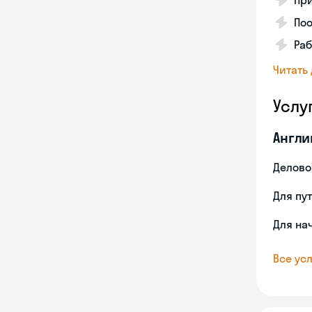
Пр
По
Раб
Читать
Услу
Англи
Делово
Для пу
Для на
Все усл