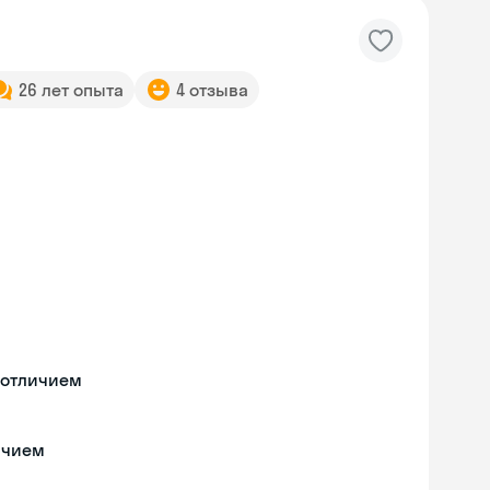
26 лет опыта
4 отзыва
 отличием
ичием