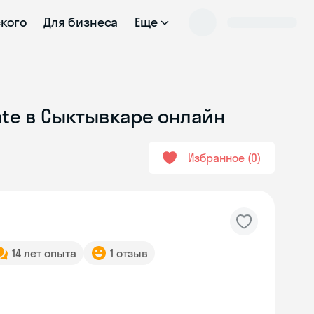
ского
Для бизнеса
Еще
ate в Сыктывкаре онлайн
Избранное
0
14 лет опыта
1 отзыв