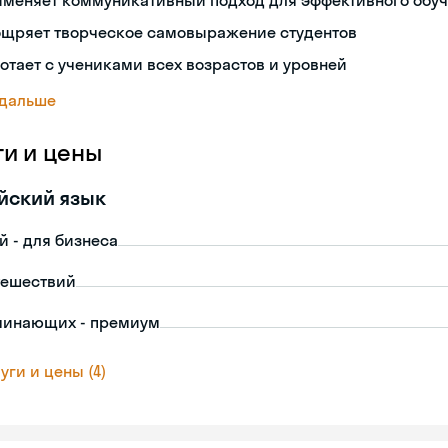
именяет коммуникативный подход для эффективного обу
ощряет творческое самовыражение студентов
отает с учениками всех возрастов и уровней
 дальше
ги и цены
йский язык
й - для бизнеса
тешествий
чинающих - премиум
уги и цены (4)