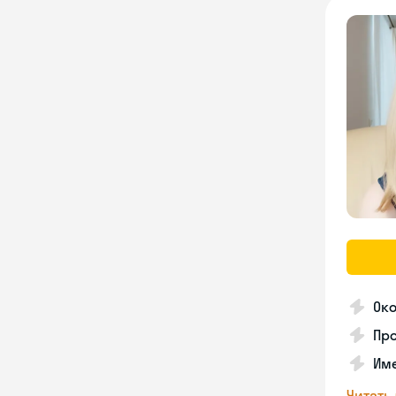
Око
Про
Им
Читать