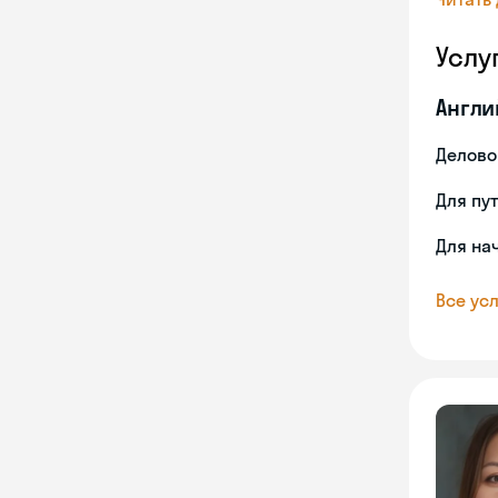
Услу
Англи
Делово
Для пу
Для на
Все усл