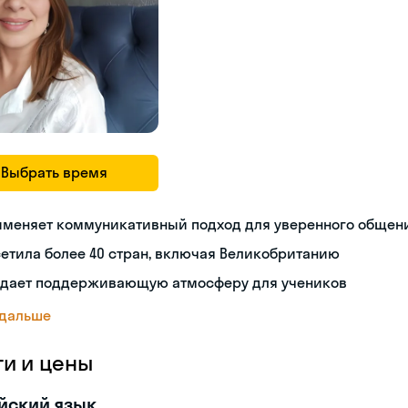
Выбрать время
именяет коммуникативный подход для уверенного общен
етила более 40 стран, включая Великобританию
здает поддерживающую атмосферу для учеников
 дальше
ги и цены
йский язык