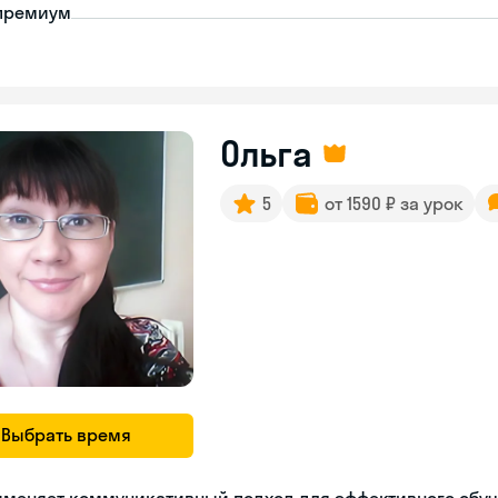
премиум
Ольга
5
от 1590 ₽ за урок
Выбрать время