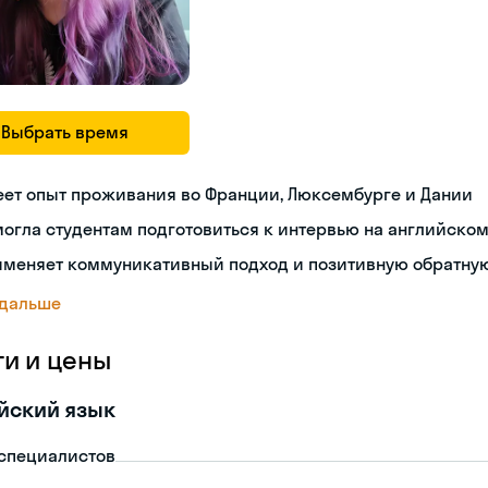
Выбрать время
еет опыт проживания во Франции, Люксембурге и Дании
огла студентам подготовиться к интервью на английско
именяет коммуникативный подход и позитивную обратную
 дальше
ги и цены
йский язык
-специалистов