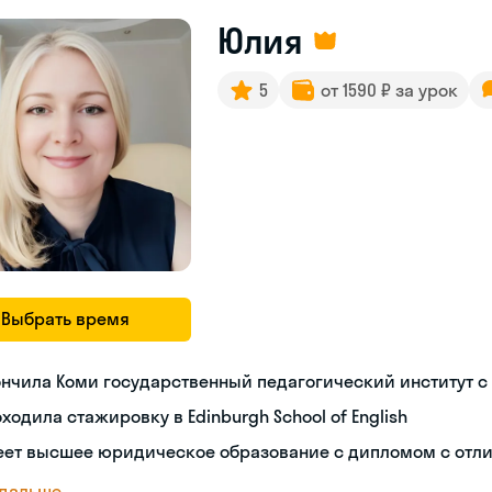
Юлия
5
от 1590 ₽ за урок
Выбрать время
нчила Коми государственный педагогический институт с
ходила стажировку в Edinburgh School of English
еет высшее юридическое образование с дипломом с отл
 дальше