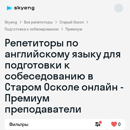
Skyeng
Все репетиторы
Старый Оскол
Подготовка к собеседованию
Премиум
Репетиторы по
английскому языку для
подготовки к
собеседованию в
Skyeng Chat
online
Старом Осколе онлайн -
Премиум
преподаватели
Фильтры
0