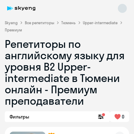
Skyeng
Все репетиторы
Тюмень
Upper-intermediate
Премиум
Репетиторы по
английскому языку для
уровня B2 Upper-
intermediate в Тюмени
Skyeng Chat
online
онлайн - Премиум
преподаватели
Фильтры
0