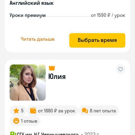
Английский язык
Уроки премиум
от 1590 ₽ / урок
Читать дальше
Выбрать время
Юлия
5
от 1880 ₽ за урок
8 лет опыта
1 отзыв
•
2023 г.
СГУ им. Н.Г. Чернышевского