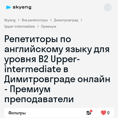
Skyeng
Все репетиторы
Димитровград
Upper-intermediate
Премиум
Репетиторы по
английскому языку для
уровня B2 Upper-
intermediate в
Skyeng Chat
online
Димитровграде онлайн
- Премиум
преподаватели
Фильтры
0