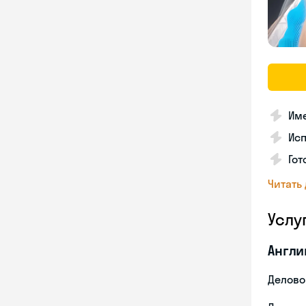
Име
Ис
Гот
Читать
Услу
Англи
Делово