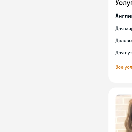
Услу
Англи
Для ма
Делово
Для пу
Все усл