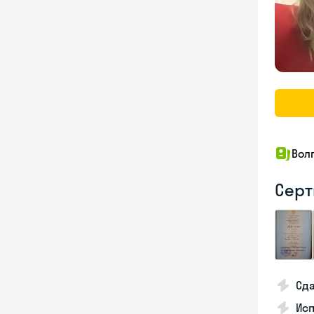
Вол
Серт
Сда
Исп