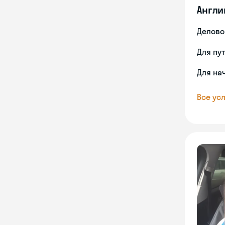
Англи
Делово
Для пу
Для на
Все усл