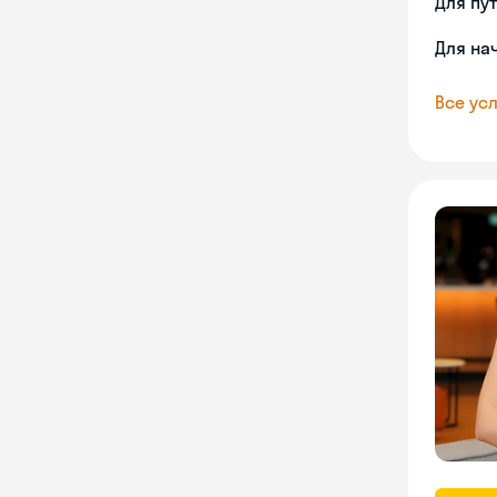
Для пу
Для на
Все усл