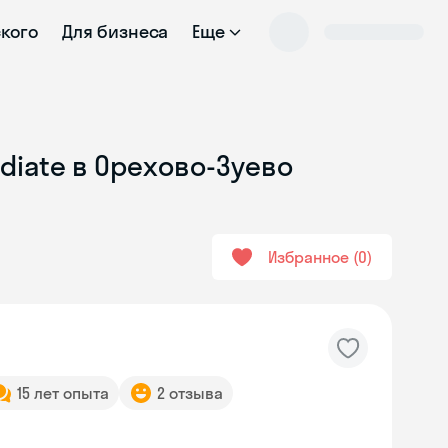
ского
Для бизнеса
Еще
diate в Орехово-Зуево
Избранное
0
15 лет опыта
2 отзыва