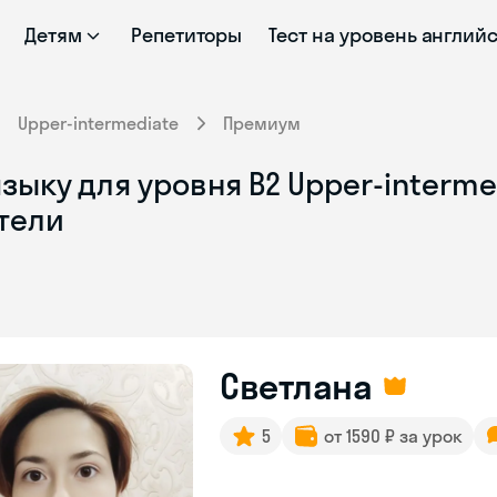
Детям
Репетиторы
Тест на уровень англий
Upper-intermediate
Премиум
зыку для уровня B2 Upper-interme
тели
Светлана
5
от 1590 ₽ за урок