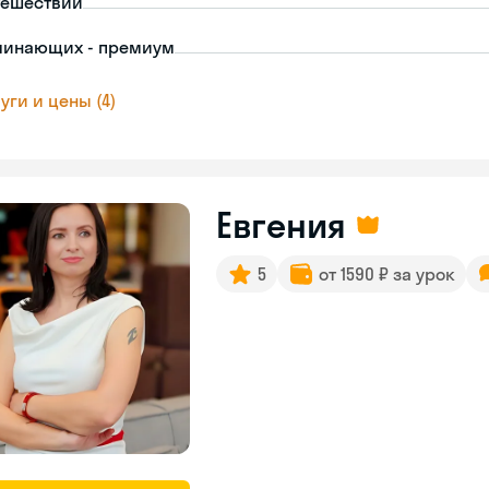
тешествий
чинающих - премиум
уги и цены (4)
Евгения
5
от 1590 ₽ за урок