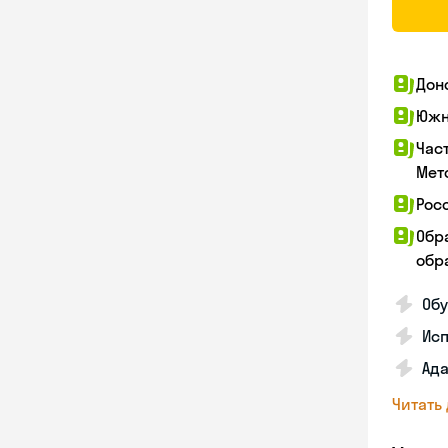
Дон
Южн
Час
Мет
Рос
Обр
обра
Обу
Ис
Ада
Читать