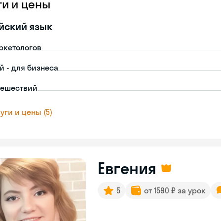
ги и цены
йский язык
ркетологов
й - для бизнеса
тешествий
уги и цены (5)
Евгения
5
от 1590 ₽ за урок