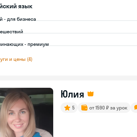
йский язык
й - для бизнеса
тешествий
чинающих - премиум
уги и цены (4)
Юлия
5
от 1590 ₽ за урок