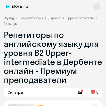
Skyeng
Все репетиторы
Дербент
Upper-intermediate
Премиум
Репетиторы по
английскому языку для
уровня B2 Upper-
intermediate в Дербенте
Skyeng Chat
online
онлайн - Премиум
преподаватели
Фильтры
0