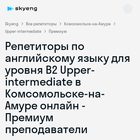
Skyeng
Все репетиторы
Комсомольск-на-Амуре
Upper-intermediate
Премиум
Репетиторы по
английскому языку для
уровня B2 Upper-
intermediate в
Skyeng Chat
online
Комсомольске-на-
Амуре онлайн -
Премиум
преподаватели