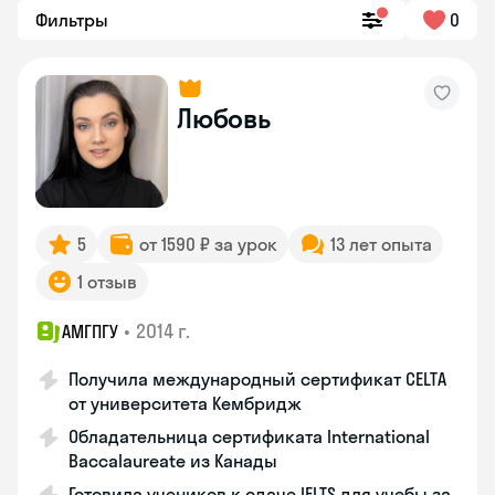
Фильтры
0
Любовь
5
от 1590 ₽ за урок
13 лет опыта
1 отзыв
•
2014 г.
АМГПГУ
Получила международный сертификат CELTA
от университета Кембридж
Обладательница сертификата International
Baccalaureate из Канады
Готовила учеников к сдаче IELTS для учебы за