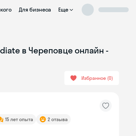
ского
Для бизнеса
Еще
diate в Череповце онлайн -
Избранное
0
15 лет опыта
2 отзыва