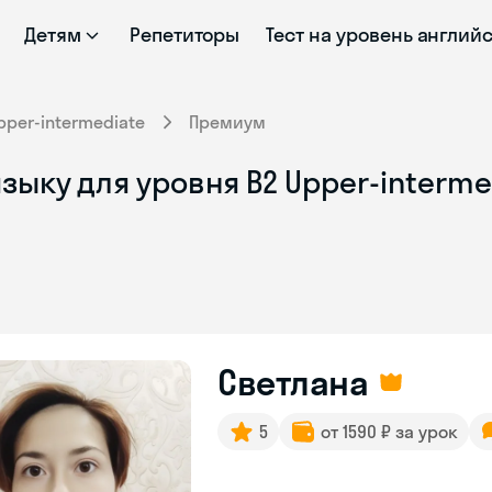
Детям
Репетиторы
Тест на уровень англий
pper-intermediate
Премиум
зыку для уровня B2 Upper-interme
Светлана
5
от 1590 ₽ за урок