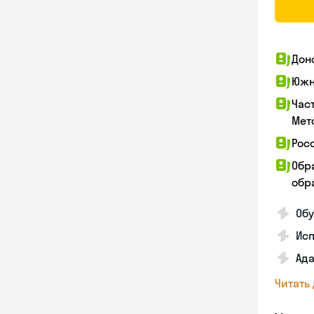
Дон
Южн
Час
Мет
Рос
Обр
обра
Обу
Ис
Ада
Читать