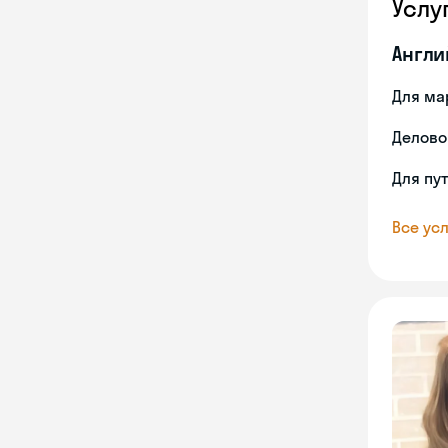
Услу
Англи
Для ма
Делово
Для пу
Все усл