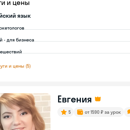
ги и цены
йский язык
ркетологов
й - для бизнеса
тешествий
уги и цены (5)
Евгения
5
от 1590 ₽ за урок