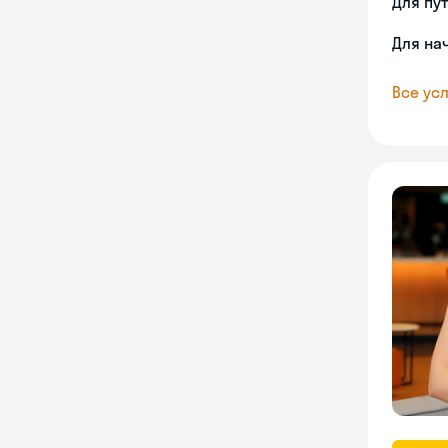
Для пу
Для на
Все усл