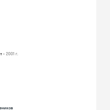
•
2001 г.
т
Skyeng Chat
чеников
online