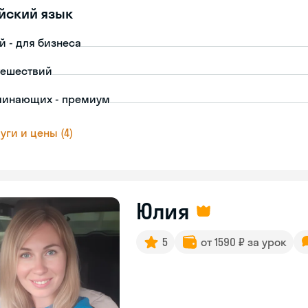
йский язык
й - для бизнеса
тешествий
чинающих - премиум
уги и цены (4)
Юлия
5
от 1590 ₽ за урок