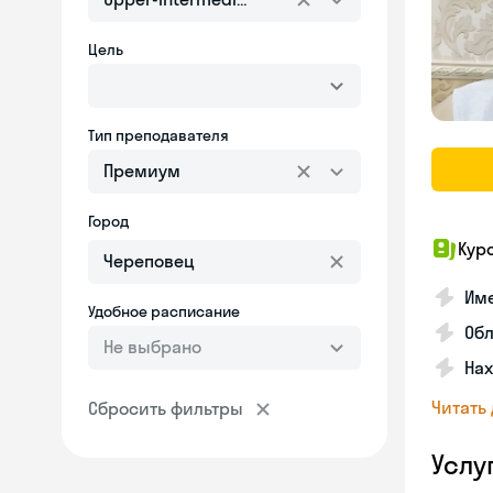
Цель
Тип преподавателя
Премиум
Город
Кур
Име
Удобное расписание
Об
Не выбрано
На
Читать
Сбросить фильтры
Услу