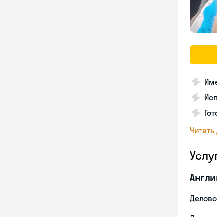
Име
Ис
Гот
Читать
Услу
Англи
Делово