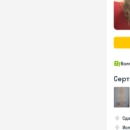
Вол
Серт
Сда
Исп