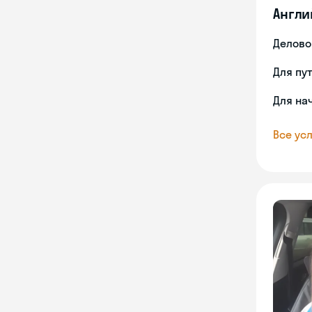
Англи
Делово
Для пу
Для на
Все усл