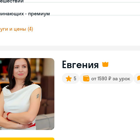
тешествий
чинающих - премиум
уги и цены (4)
Евгения
5
от 1590 ₽ за урок