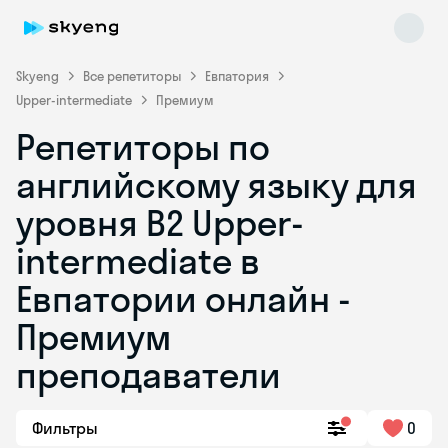
Skyeng
Все репетиторы
Евпатория
Upper-intermediate
Премиум
Репетиторы по
английскому языку для
уровня B2 Upper-
intermediate в
Skyeng Chat
online
Евпатории онлайн -
Премиум
преподаватели
Фильтры
0