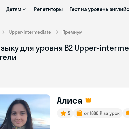
Детям
Репетиторы
Тест на уровень англий
Upper-intermediate
Премиум
зыку для уровня B2 Upper-interm
тели
Алиса
5
от 1880 ₽ за урок