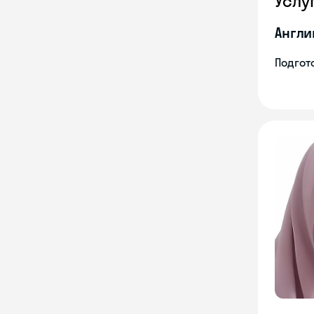
Услу
Англи
Подгото