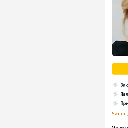
Зак
Явл
При
Читать