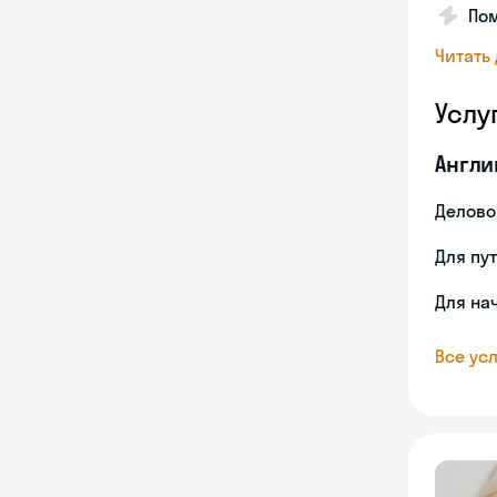
Пом
Читать
Услу
Англи
Делово
Для пу
Для на
Все усл