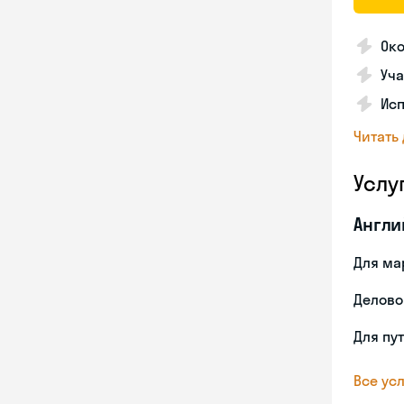
Ок
Уча
Ис
Читать
Услу
Англи
Для ма
Делово
Для пу
Все усл