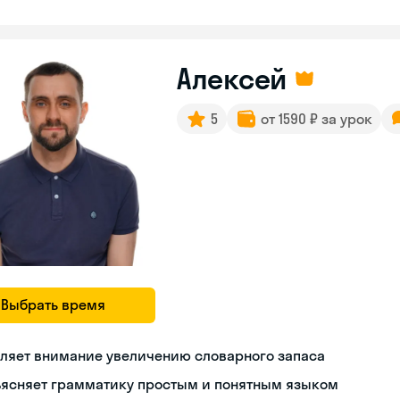
Алексей
5
от 1590 ₽ за урок
Выбрать время
ляет внимание увеличению словарного запаса
ъясняет грамматику простым и понятным языком