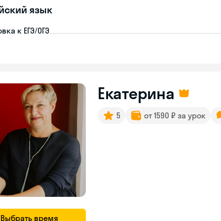
йский язык
вка к ЕГЭ/ОГЭ
Екатерина
5
от 1590 ₽ за урок
Выбрать время