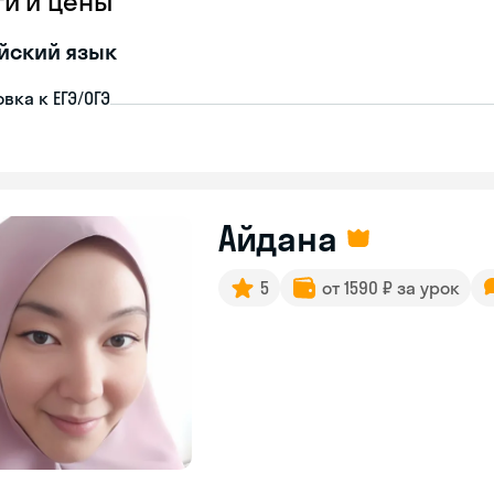
ги и цены
йский язык
вка к ЕГЭ/ОГЭ
Айдана
5
от 1590 ₽ за урок