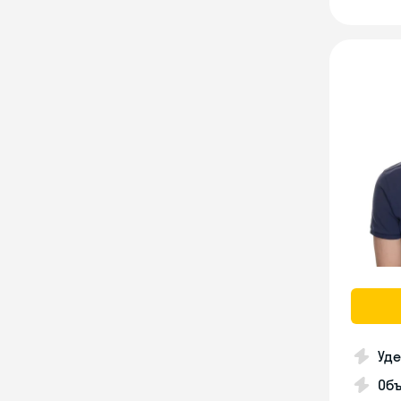
Уде
Об