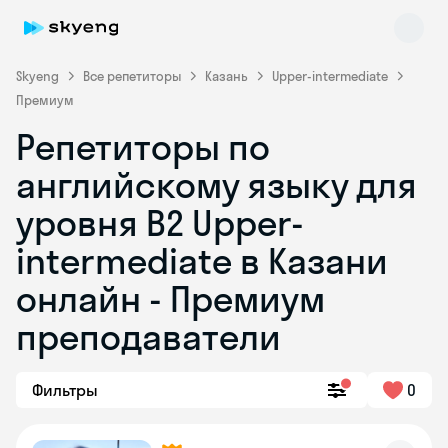
Skyeng
Все репетиторы
Казань
Upper-intermediate
Премиум
Репетиторы по
английскому языку для
уровня B2 Upper-
intermediate в Казани
Skyeng Chat
online
онлайн - Премиум
преподаватели
Фильтры
0