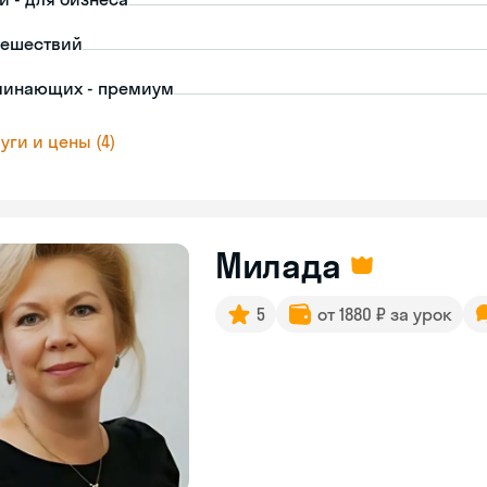
тешествий
чинающих - премиум
уги и цены (4)
Милада
5
от 1880 ₽ за урок