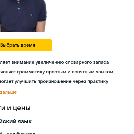
Выбрать время
ляет внимание увеличению словарного запаса
ъясняет грамматику простым и понятным языком
огает улучшить произношение через практику
 дальше
ги и цены
йский язык
й - для бизнеса