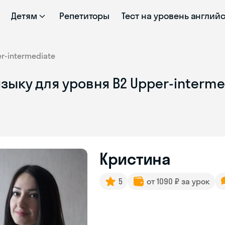
Детям
Репетиторы
Тест на уровень англий
r-intermediate
зыку для уровня B2 Upper-interme
Кристина
5
от 1090 ₽ за урок