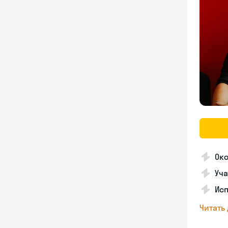
Ок
Уча
Ис
Читать