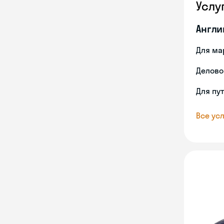
Услу
Англи
Для ма
Делово
Для пу
Все усл