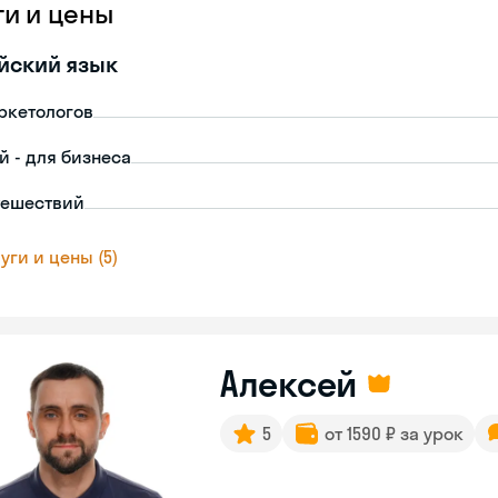
ги и цены
йский язык
ркетологов
й - для бизнеса
тешествий
уги и цены (5)
Алексей
5
от 1590 ₽ за урок