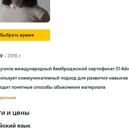
Выбрать время
•
2016 г.
ПУ
лучила международный Кембриджский сертификат С1-Ad
пользует коммуникативный подход для развития навыков
ходит понятные способы объяснения материала
 дальше
ги и цены
йский язык