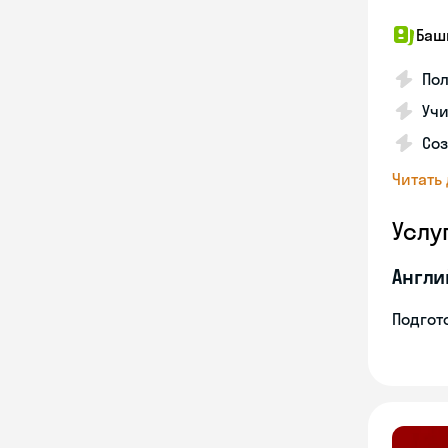
Баш
По
Учи
Со
Читать
Услу
Англи
Подгото