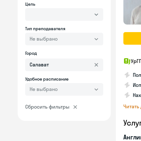
Цель
Тип преподавателя
Не выбрано
Город
УрГ
По
Удобное расписание
Ис
Не выбрано
На
Читать
Сбросить фильтры
Услу
Англи