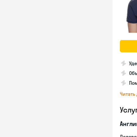
Уде
Об
Пом
Читать
Услу
Англи
Делово