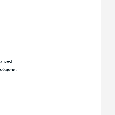
vanced
 общения