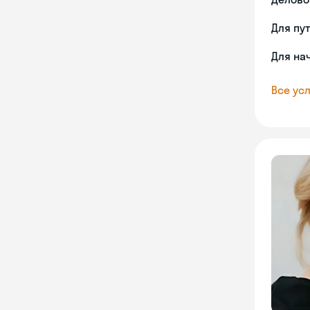
Для пу
Для на
Все усл