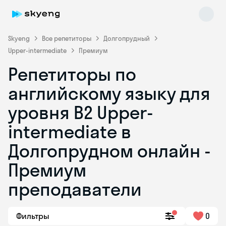
Skyeng
Все репетиторы
Долгопрудный
Upper-intermediate
Премиум
Репетиторы по
английскому языку для
уровня B2 Upper-
intermediate в
Skyeng Chat
online
Долгопрудном онлайн -
Премиум
преподаватели
Фильтры
0