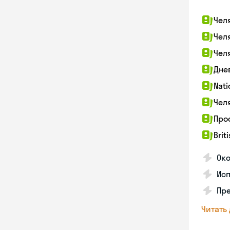
Чел
Чел
Чел
Дне
Nati
Чел
Про
Brit
Ок
Ис
Пре
Читать