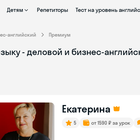
Детям
Репетиторы
Тест на уровень англий
нес-английский
Премиум
зыку - деловой и бизнес-английск
Екатерина
5
от 1590 ₽ за урок