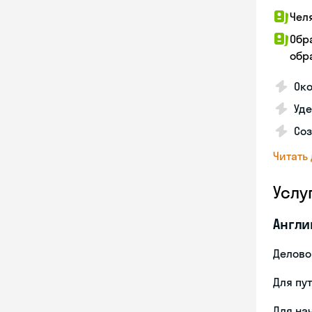
Чел
Обр
обра
Око
Уд
Со
Читать
Услу
Англи
Делово
Для пу
Для на