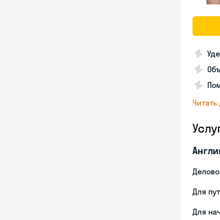
Уде
Об
Пом
Читать
Услу
Англи
Делово
Для пу
Для на