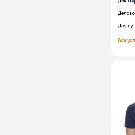
Для ма
Делово
Для пу
Все усл