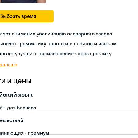
Выбрать время
ляет внимание увеличению словарного запаса
ъясняет грамматику простым и понятным языком
огает улучшить произношение через практику
 дальше
ги и цены
йский язык
й - для бизнеса
тешествий
чинающих - премиум