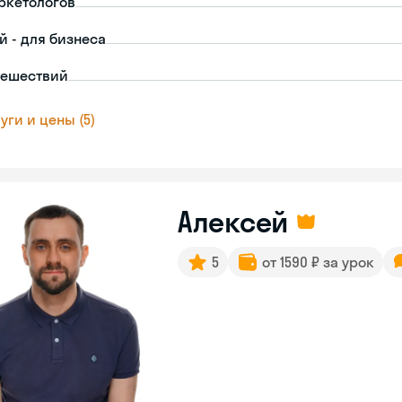
ркетологов
й - для бизнеса
тешествий
уги и цены (5)
Алексей
5
от 1590 ₽ за урок