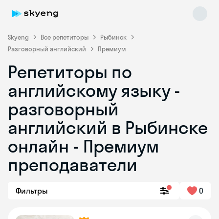
Skyeng
Все репетиторы
Рыбинск
Разговорный английский
Премиум
Репетиторы по
английскому языку -
разговорный
английский в Рыбинске
Skyeng Chat
online
онлайн - Премиум
преподаватели
Фильтры
0