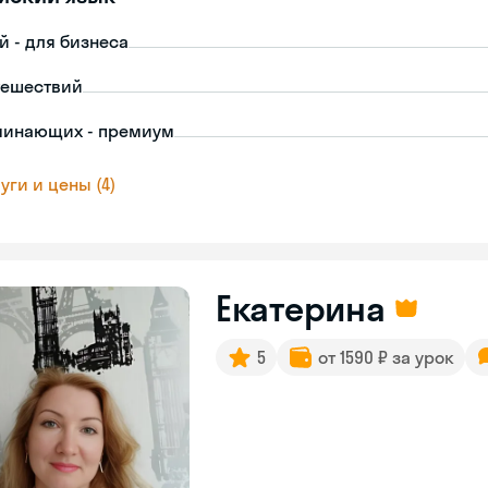
й - для бизнеса
тешествий
чинающих - премиум
уги и цены (4)
Екатерина
5
от 1590 ₽ за урок