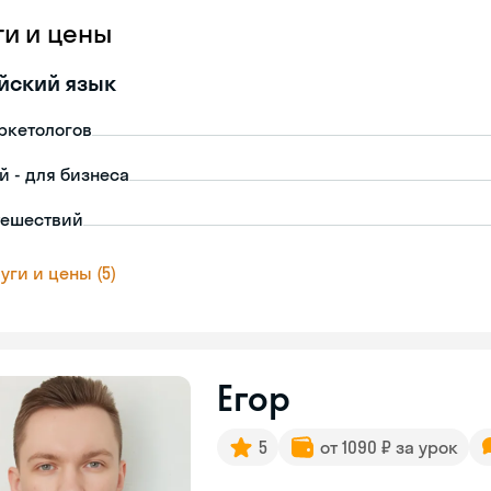
ги и цены
йский язык
ркетологов
й - для бизнеса
тешествий
уги и цены (5)
Егор
5
от 1090 ₽ за урок