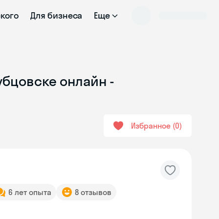
ского
Для бизнеса
Еще
убцовске онлайн -
Избранное
0
6 лет опыта
8 отзывов