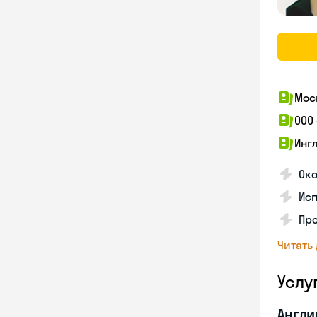
Мос
ООО
Инг
Око
Ис
Пр
Читать
Услу
Англи