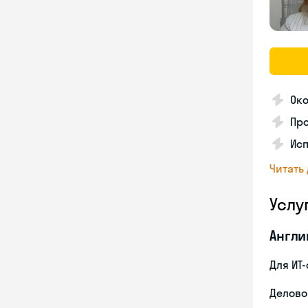
Око
Пр
Ис
Читать
Услу
Англи
Для ИТ
Делово