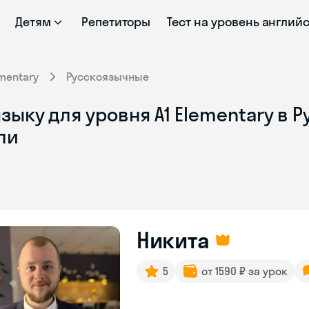
Детям
Репетиторы
Тест на уровень англий
mentary
Русскоязычные
ыку для уровня A1 Elementary в Р
ли
Никита
5
от 1590 ₽ за урок