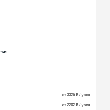
ения
от 3325 ₽ / урок
Skyeng Chat
от 2282 ₽ / урок
online