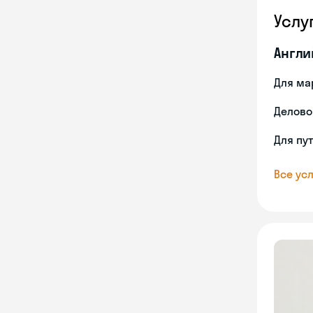
Услу
Англи
Для ма
Делово
Для пу
Все усл