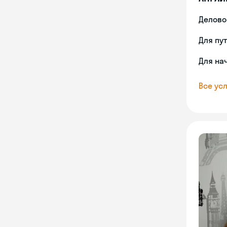
Делово
Для пу
Для на
Все усл