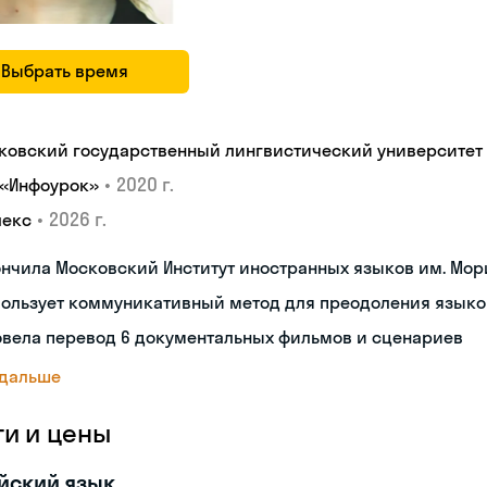
Выбрать время
ковский государственный лингвистический университет
•
2020 г.
 «Инфоурок»
•
2026 г.
лекс
нчила Московский Институт иностранных языков им. Мор
пользует коммуникативный метод для преодоления языко
овела перевод 6 документальных фильмов и сценариев
 дальше
ги и цены
йский язык