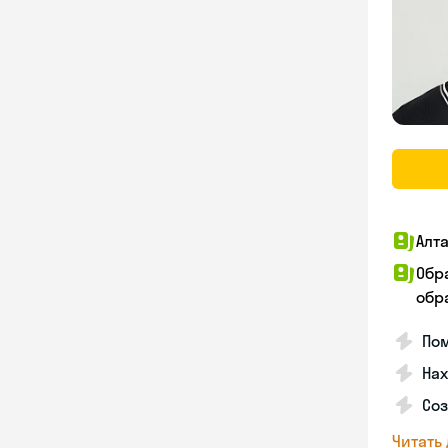
Алт
Обр
обра
По
Нах
Со
Читать