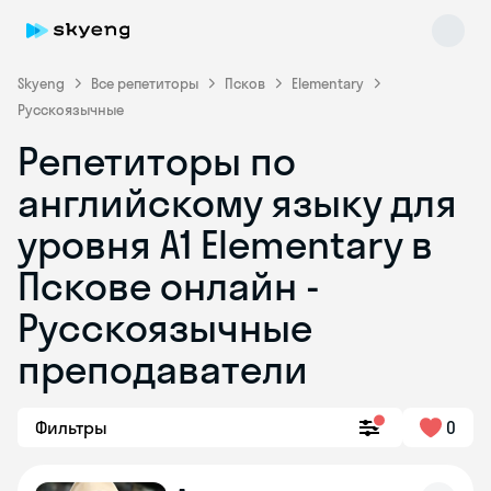
Skyeng
Все репетиторы
Псков
Elementary
Русскоязычные
Репетиторы по
английскому языку для
уровня A1 Elementary в
Пскове онлайн -
Skyeng Chat
online
Русскоязычные
преподаватели
Фильтры
0