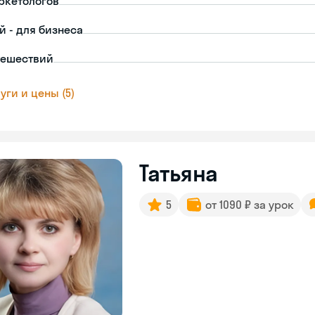
ркетологов
й - для бизнеса
тешествий
уги и цены (5)
Татьяна
5
от 1090 ₽ за урок