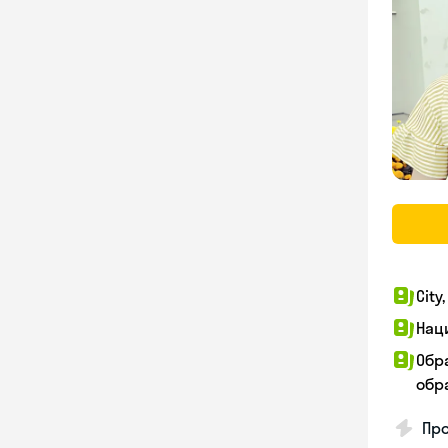
City
Нац
Обр
обра
Про