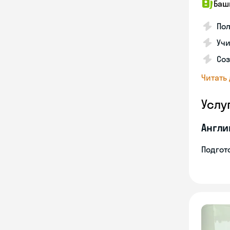
Баш
По
Учи
Со
Читать
Услу
Англи
Подгото