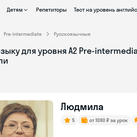
Детям
Репетиторы
Тест на уровень англий
Pre-intermediate
Русскоязычные
зыку для уровня A2 Pre-intermedi
ли
Людмила
5
от 1090 ₽ за урок