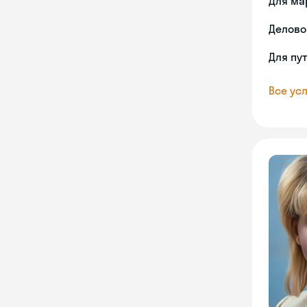
Для ма
Делово
Для пу
Все усл