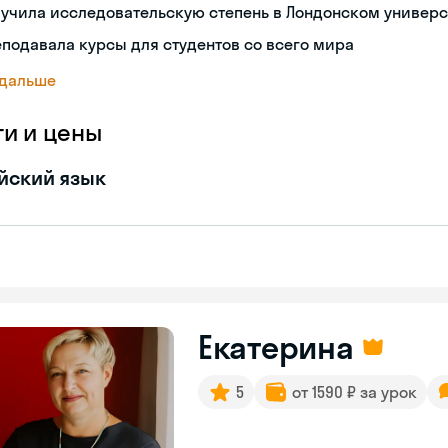
учила исследовательскую степень в Лондонском универс
подавала курсы для студентов со всего мира
 дальше
ги и цены
йский язык
Екатерина
5
от 1590 ₽ за урок