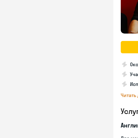
Ок
Уча
Ис
Читать
Услу
Англи