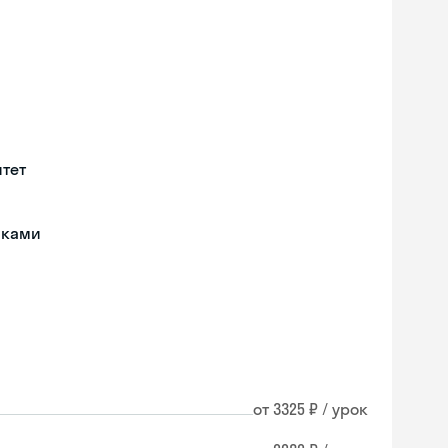
тет
иками
от 3325 ₽ / урок
Skyeng Chat
online