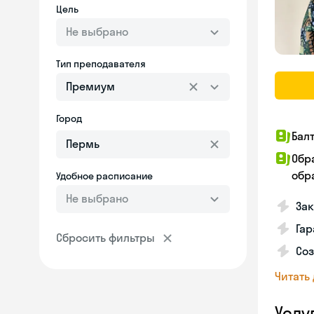
Цель
Не выбрано
Тип преподавателя
Премиум
Город
Бал
Обр
обра
Удобное расписание
Не выбрано
За
Гар
Сбросить фильтры
Соз
Читать
Услу