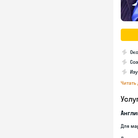
Ок
Соз
Изу
Читать
Услу
Англи
Для ма