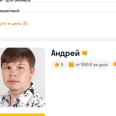
й - для бизнеса
тешествий
уги и цены (5)
Андрей
5
от 1590 ₽ за урок