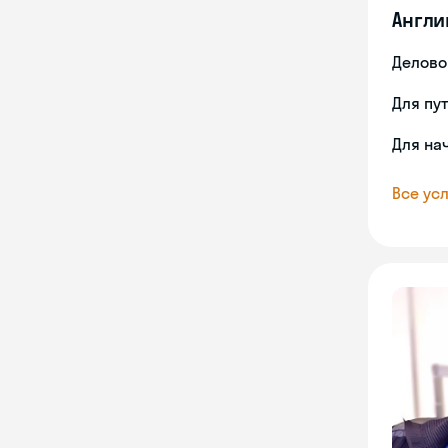
Англи
Делово
Для пу
Для на
Все усл