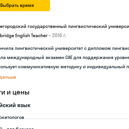
Выбрать время
егородский государственный лингвистический университе
•
2016 г.
ridge English Teacher
нчила лингвистический университет с дипломом лингви
ала международный экзамен CAE для поддержания уровн
пользует коммуникативную методику и индивидуальный п
 дальше
ги и цены
йский язык
ркетологов