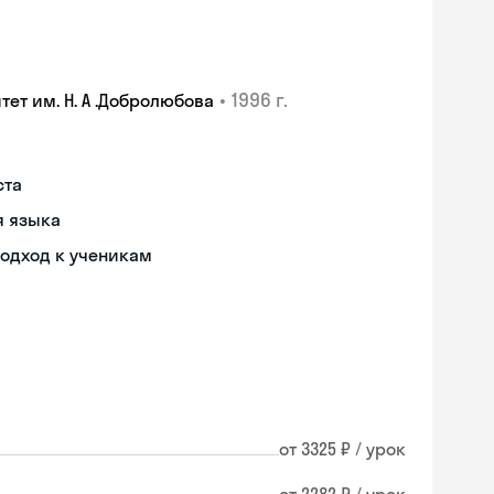
•
1996 г.
т им. Н. А .Добролюбова
ста
я языка
одход к ученикам
от 3325 ₽ / урок