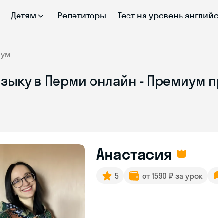
Детям
Репетиторы
Тест на уровень англий
иум
зыку в Перми онлайн - Премиум п
Анастасия
5
от 1590 ₽ за урок