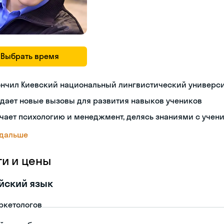
Выбрать время
ончил Киевский национальный лингвистический универси
дает новые вызовы для развития навыков учеников
чает психологию и менеджмент, делясь знаниями с учен
 дальше
ги и цены
йский язык
ркетологов