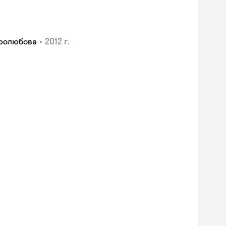
•
2012 г.
бролюбова