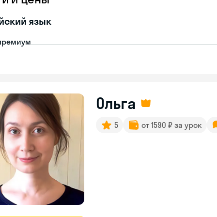
йский язык
премиум
Ольга
5
от 1590 ₽ за урок