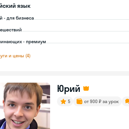
йский язык
й - для бизнеса
тешествий
чинающих - премиум
уги и цены (4)
Юрий
5
от 900 ₽ за урок