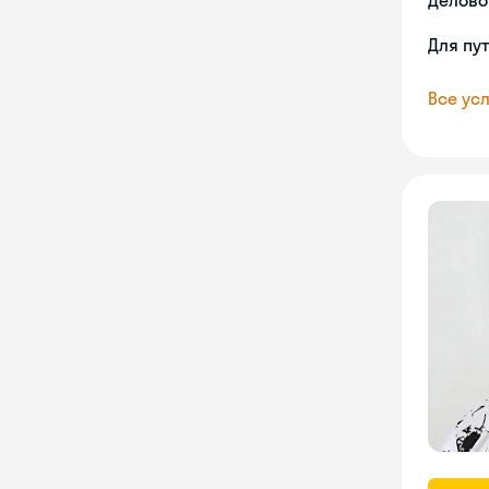
Делово
Для пу
Все усл