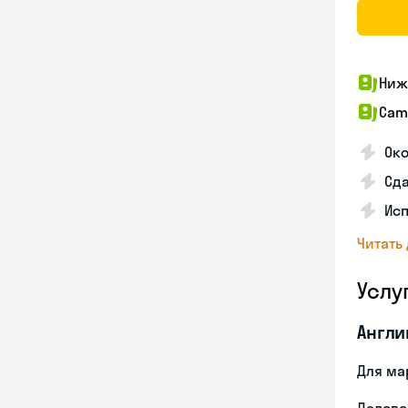
Ниж
Camb
Око
Сд
Ис
Читать
Услу
Англи
Для ма