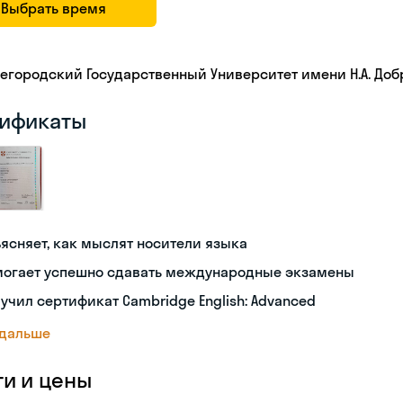
Выбрать время
егородский Государственный Университет имени Н.А. До
ификаты
ясняет, как мыслят носители языка
могает успешно сдавать международные экзамены
учил сертификат Cambridge English: Advanced
 дальше
ги и цены