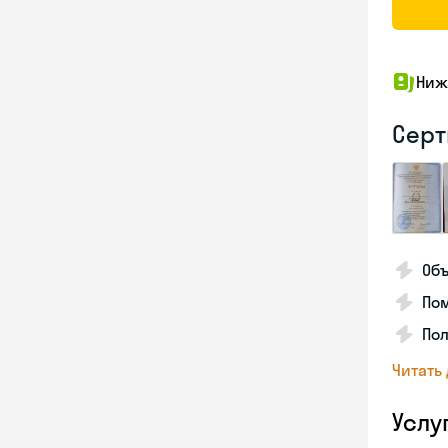
Ниж
Серт
Объ
По
Пол
Читать
Услу