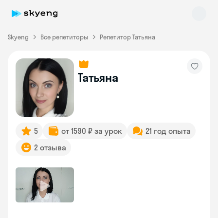
Skyeng
Все репетиторы
Репетитор Татьяна
Татьяна
Skyeng Chat
online
5
от 1590 ₽ за урок
21 год опыта
2 отзыва