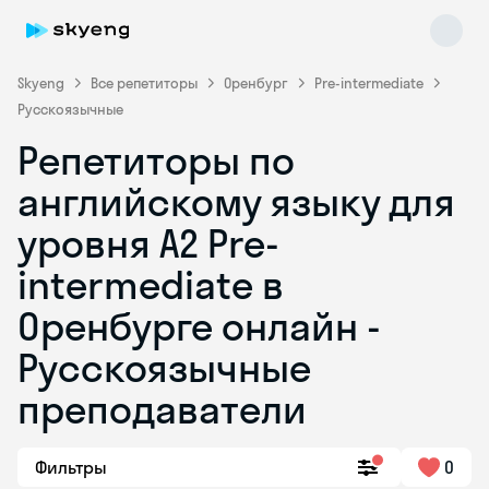
Skyeng
Все репетиторы
Оренбург
Pre-intermediate
Русскоязычные
Репетиторы по
английскому языку для
уровня A2 Pre-
intermediate в
Skyeng Chat
online
Оренбурге онлайн -
Русскоязычные
преподаватели
Фильтры
0