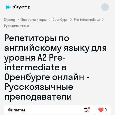
Skyeng
Все репетиторы
Оренбург
Pre-intermediate
Русскоязычные
Репетиторы по
английскому языку для
уровня A2 Pre-
intermediate в
Skyeng Chat
online
Оренбурге онлайн -
Русскоязычные
преподаватели
Фильтры
0