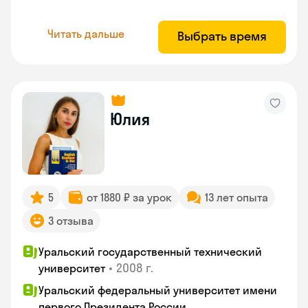
Читать дальше
Выбрать время
Юлия
5
от 1880 ₽ за урок
13 лет опыта
3 отзыва
Уральский государственный технический
•
2008 г.
университет
Уральский федеральный университет имени
первого Президента России