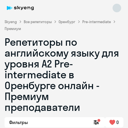
Skyeng
Все репетиторы
Оренбург
Pre-intermediate
Премиум
Репетиторы по
английскому языку для
уровня A2 Pre-
intermediate в
Skyeng Chat
online
Оренбурге онлайн -
Премиум
преподаватели
Фильтры
0