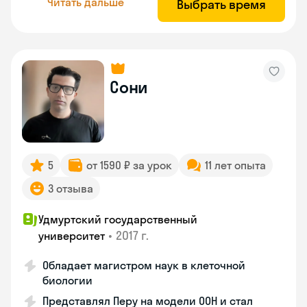
Читать дальше
Выбрать время
Сони
5
от 1590 ₽ за урок
11 лет опыта
3 отзыва
Удмуртский государственный
•
2017 г.
университет
Обладает магистром наук в клеточной
биологии
Представлял Перу на модели ООН и стал