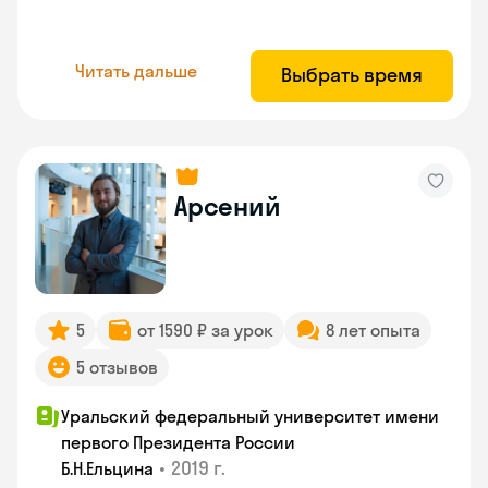
Читать дальше
Выбрать время
Арсений
5
от 1590 ₽ за урок
8 лет опыта
5 отзывов
Уральский федеральный университет имени
первого Президента России
•
2019 г.
Б.Н.Ельцина