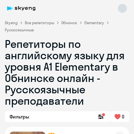
Skyeng
Все репетиторы
Обнинск
Elementary
Русскоязычные
Репетиторы по
английскому языку для
уровня A1 Elementary в
Обнинске онлайн -
Skyeng Chat
online
Русскоязычные
преподаватели
Фильтры
0