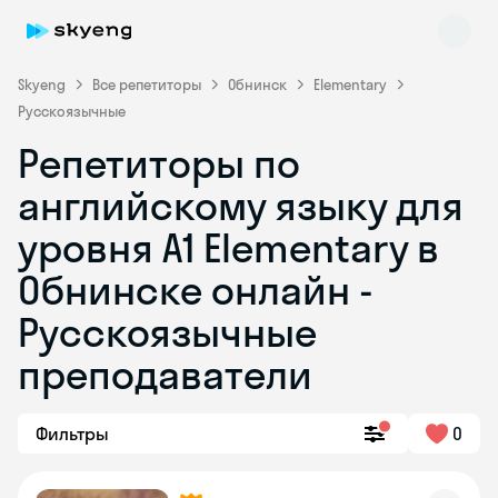
Skyeng
Все репетиторы
Обнинск
Elementary
Русскоязычные
Репетиторы по
английскому языку для
уровня A1 Elementary в
Обнинске онлайн -
Skyeng Chat
online
Русскоязычные
преподаватели
Фильтры
0