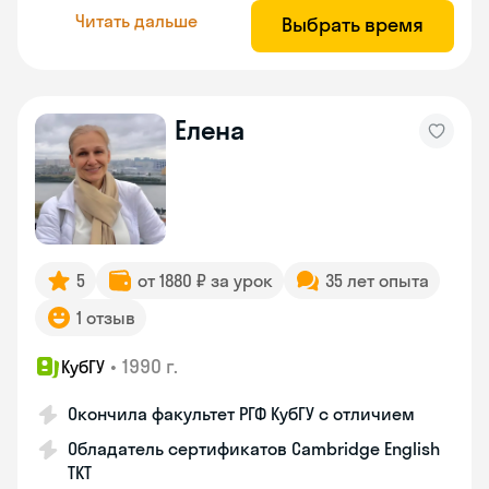
Читать дальше
Выбрать время
Елена
5
от 1880 ₽ за урок
35 лет опыта
1 отзыв
•
1990 г.
КубГУ
Окончила факультет РГФ КубГУ с отличием
Обладатель сертификатов Cambridge English
TKT