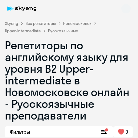
Skyeng
Все репетиторы
Новомосковск
Upper-intermediate
Русскоязычные
Репетиторы по
английскому языку для
уровня B2 Upper-
intermediate в
Skyeng Chat
online
Новомосковске онлайн
- Русскоязычные
преподаватели
Фильтры
0