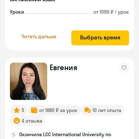
Уроки
от 1090 ₽ / урок
Читать дальше
Выбрать время
Евгения
5
от 1880 ₽ за урок
10 лет опыта
4 отзыва
Окончила LCC International University по