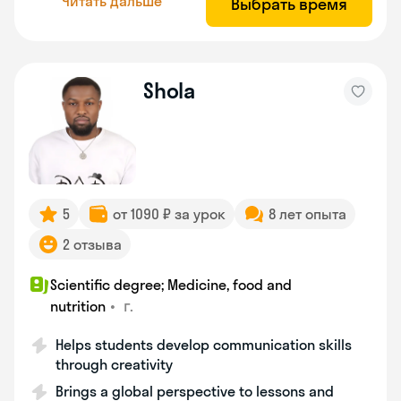
Читать дальше
Выбрать время
Shola
5
от 1090 ₽ за урок
8 лет опыта
2 отзыва
Scientific degree; Medicine, food and
•
г.
nutrition
Helps students develop communication skills
through creativity
Brings a global perspective to lessons and