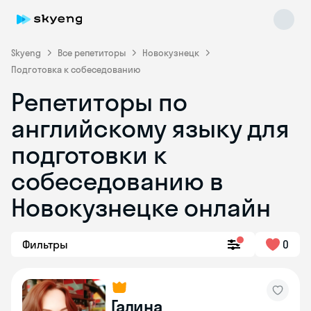
Skyeng
Все репетиторы
Новокузнецк
Подготовка к собеседованию
Репетиторы по
английскому языку для
подготовки к
собеседованию в
Skyeng Chat
online
Новокузнецке онлайн
Фильтры
0
Галина