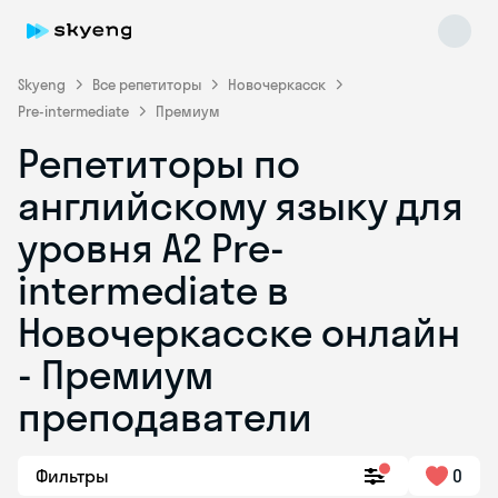
Skyeng
Все репетиторы
Новочеркасск
Pre-intermediate
Премиум
Репетиторы по
английскому языку для
уровня A2 Pre-
intermediate в
Skyeng Chat
online
Новочеркасске онлайн
- Премиум
преподаватели
Фильтры
0