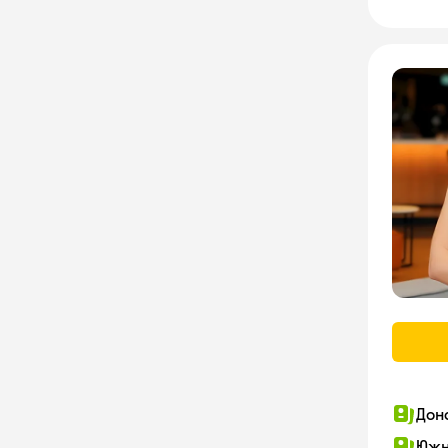
Дон
Южн