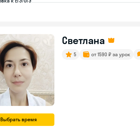
вка к ЕГЭ/ОГЭ
Светлана
5
от 1590 ₽ за урок
Выбрать время