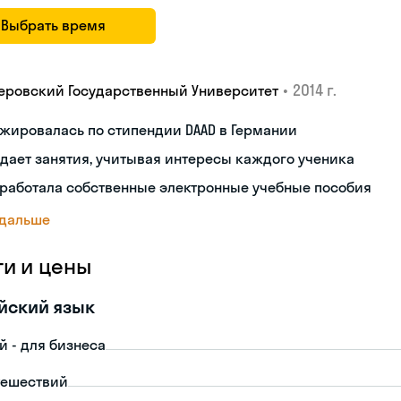
Выбрать время
•
2014 г.
еровский Государственный Университет
жировалась по стипендии DAAD в Германии
дает занятия, учитывая интересы каждого ученика
работала собственные электронные учебные пособия
 дальше
ги и цены
йский язык
й - для бизнеса
тешествий