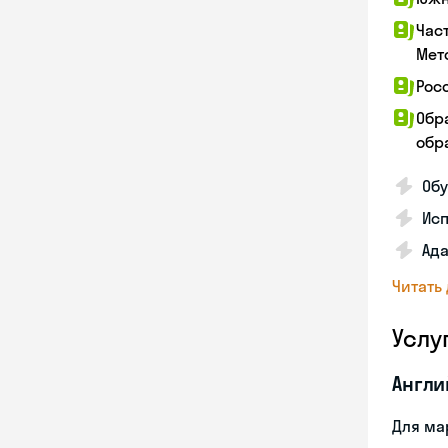
Час
Мет
Рос
Обр
обра
Обу
Ис
Ада
Читать
Услу
Англи
Для ма