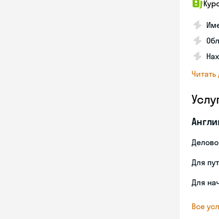
Кур
Име
Об
На
Читать
Услу
Англи
Делово
Для пу
Для на
Все усл