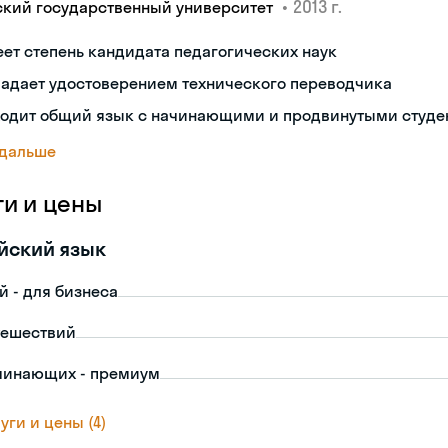
•
2013 г.
ский государственный университет
ет степень кандидата педагогических наук
ладает удостоверением технического переводчика
ходит общий язык с начинающими и продвинутыми студе
 дальше
ги и цены
йский язык
й - для бизнеса
тешествий
чинающих - премиум
уги и цены (4)