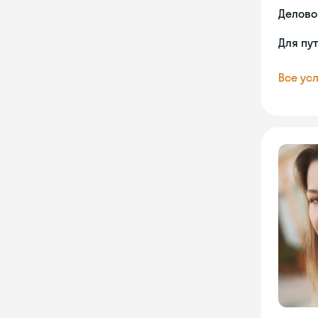
Делово
Для пу
Все усл