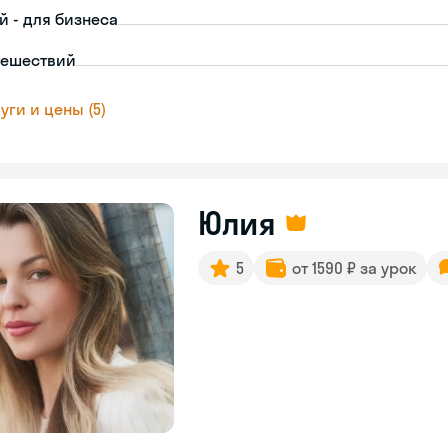
й - для бизнеса
тешествий
уги и цены (5)
Юлия
5
от 1590 ₽ за урок