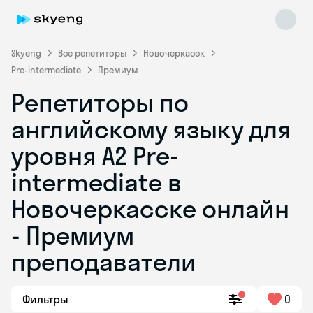
Skyeng
Все репетиторы
Новочеркасск
Pre-intermediate
Премиум
Репетиторы по
английскому языку для
уровня A2 Pre-
intermediate в
Skyeng Chat
online
Новочеркасске онлайн
- Премиум
преподаватели
Фильтры
0