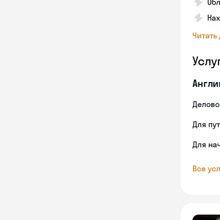
Об
На
Читать
Услу
Англи
Делово
Для пу
Для на
Все усл