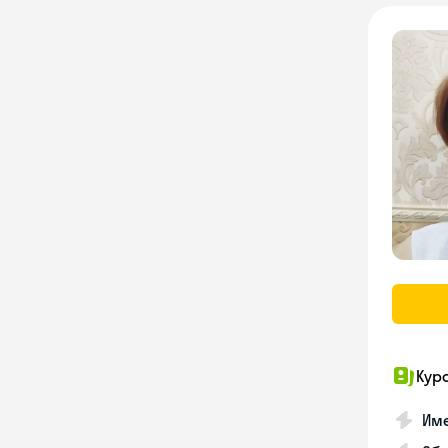
Кур
Име