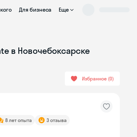
ского
Для бизнеса
Еще
ate в Новочебоксарске
Избранное
0
8 лет опыта
3 отзыва