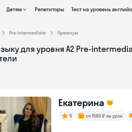
Детям
Репетиторы
Тест на уровень англий
Pre-intermediate
Премиум
зыку для уровня A2 Pre-intermedi
тели
Екатерина
5
от 1590 ₽ за урок