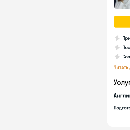
Пр
Пос
Со
Читать
Услу
Англи
Подгото