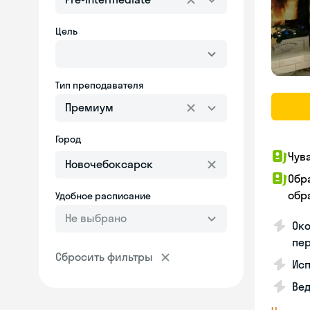
Цель
Тип преподавателя
Премиум
Город
Чув
Обр
обра
Удобное расписание
Не выбрано
Око
пе
Сбросить фильтры
Исп
Вед