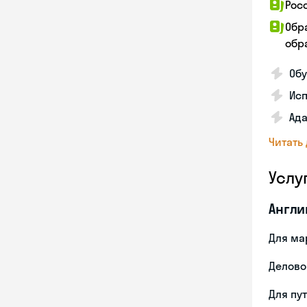
Рос
Обр
обра
Обу
Ис
Ада
Читать
Услу
Англи
Для ма
Делово
Для пу