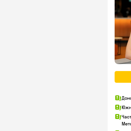
Дон
Южн
Час
Мет