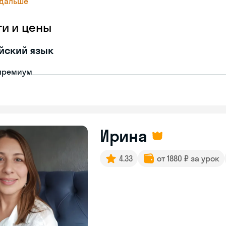
 дальше
ги и цены
йский язык
премиум
Ирина
4.33
от 1880 ₽ за урок