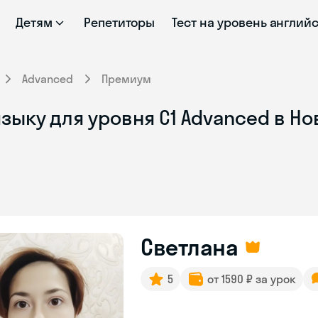
Детям
Репетиторы
Тест на уровень англий
Advanced
Премиум
зыку для уровня C1 Advanced в Н
Светлана
5
от 1590 ₽ за урок