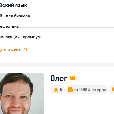
йский язык
й - для бизнеса
тешествий
чинающих - премиум
уги и цены (4)
Олег
5
от 1590 ₽ за урок