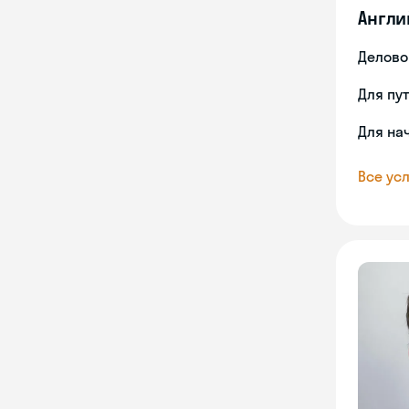
Англи
Делово
Для пу
Для на
Все усл