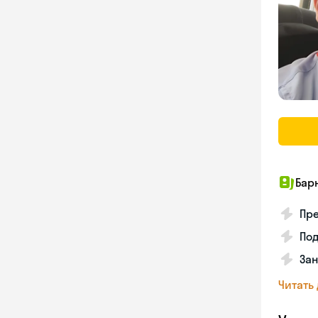
Бар
Пре
По
За
Читать