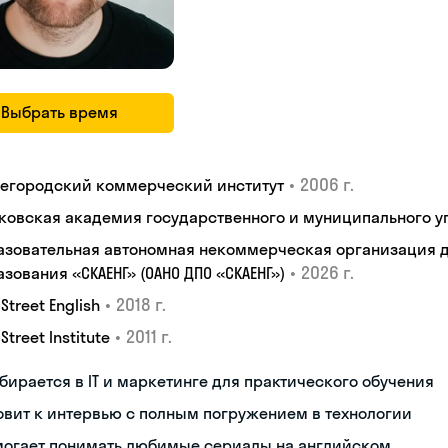
Выбрать время
•
2006 г.
егородский коммерческий институт
ковская академия государственного и муниципального у
азовательная автономная некоммерческая организация 
•
2026 г.
зования «СКАЕНГ» (ОАНО ДПО «СКАЕНГ»)
•
2018 г.
 Street English
•
2011 г.
 Street Institute
бирается в IT и маркетинге для практического обучения
овит к интервью с полным погружением в технологии
могает понимать любимые сериалы на английском