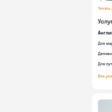
Читать
Услу
Англи
Для ма
Делово
Для пу
Все усл