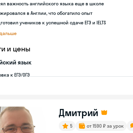
ял важность английского языка еще в школе
жировался в Англии, что обогатило опыт
готовил учеников к успешной сдаче ЕГЭ и IELTS
 дальше
ги и цены
йский язык
вка к ЕГЭ/ОГЭ
Дмитрий
5
от 1590 ₽ за урок