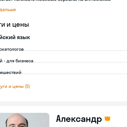
 дальше
ги и цены
йский язык
ркетологов
й - для бизнеса
тешествий
уги и цены (5)
Александр