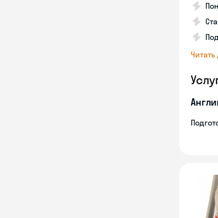
Пон
Ста
Под
Читать
Услу
Англи
Подгото