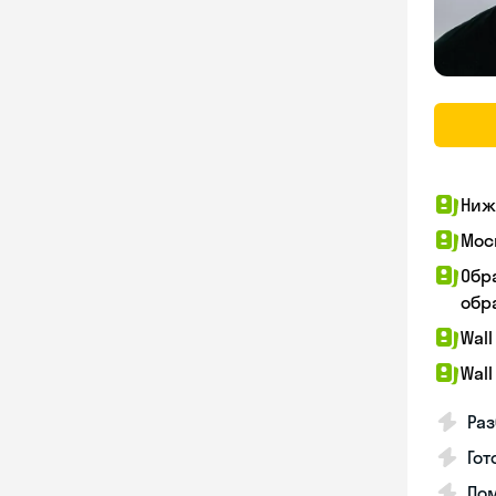
Ниж
Мос
Обр
обра
Wall
Wall
Раз
Гот
По