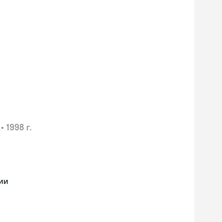
•
1998 г.
ии
Skyeng Chat
online