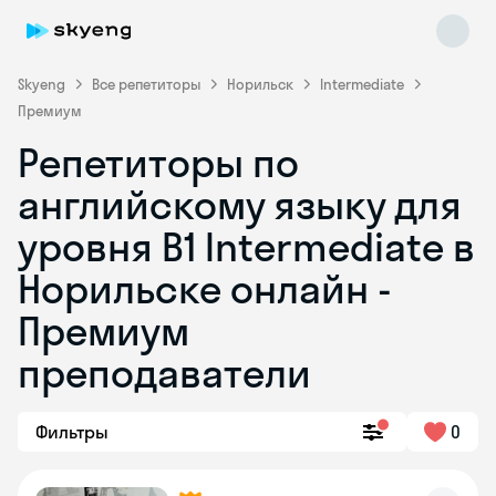
Skyeng
Все репетиторы
Норильск
Intermediate
Премиум
Репетиторы по
английскому языку для
уровня B1 Intermediate в
Норильске онлайн -
Skyeng Chat
online
Премиум
преподаватели
Фильтры
0