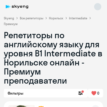
Skyeng
Все репетиторы
Норильск
Intermediate
Премиум
Репетиторы по
английскому языку для
уровня B1 Intermediate в
Норильске онлайн -
Skyeng Chat
online
Премиум
преподаватели
Фильтры
0