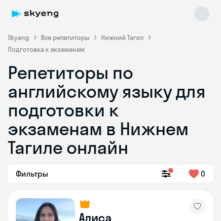
Skyeng
Все репетиторы
Нижний Тагил
Подготовка к экзаменам
Репетиторы по
английскому языку для
подготовки к
экзаменам в Нижнем
Skyeng Chat
online
Тагиле онлайн
Фильтры
0
Алиса