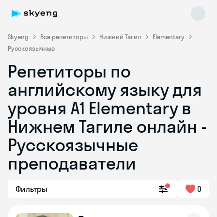
Skyeng
Все репетиторы
Нижний Тагил
Elementary
Русскоязычные
Репетиторы по
английскому языку для
уровня A1 Elementary в
Нижнем Тагиле онлайн -
Skyeng Chat
online
Русскоязычные
преподаватели
Фильтры
0