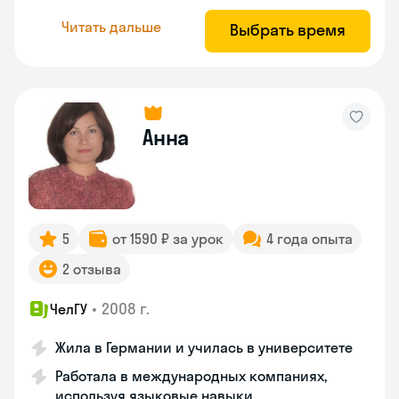
Читать дальше
Выбрать время
Анна
5
от 1590 ₽ за урок
4 года опыта
2 отзыва
•
2008 г.
ЧелГУ
Жила в Германии и училась в университете
Работала в международных компаниях,
используя языковые навыки