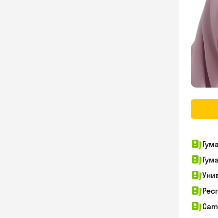
Гум
Гум
Уни
Рес
Cam