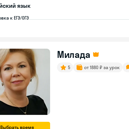
йский язык
вка к ЕГЭ/ОГЭ
Милада
5
от 1880 ₽ за урок
Выбрать время