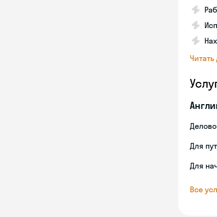
Раб
Исп
Нах
Читать
Услу
Англи
Делово
Для пу
Для на
Все усл