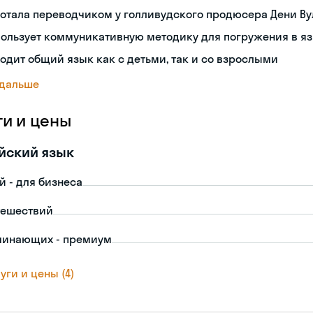
отала переводчиком у голливудского продюсера Дени В
ользует коммуникативную методику для погружения в я
одит общий язык как с детьми, так и со взрослыми
 дальше
ги и цены
йский язык
й - для бизнеса
тешествий
чинающих - премиум
уги и цены (4)