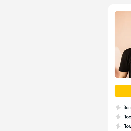
Вып
Пос
Пом