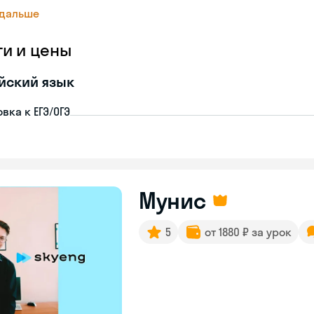
 дальше
ги и цены
йский язык
вка к ЕГЭ/ОГЭ
Мунис
5
от 1880 ₽ за урок