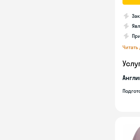
Зак
Явл
При
Читать
Услу
Англи
Подгото