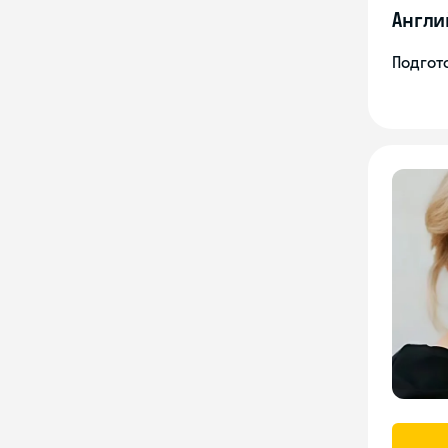
Англи
Подгото