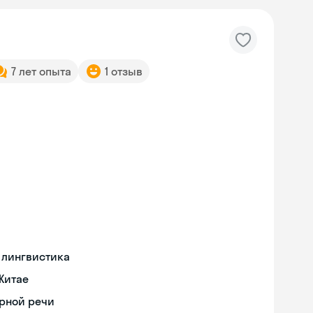
7 лет опыта
1 отзыв
 лингвистика
Китае
орной речи