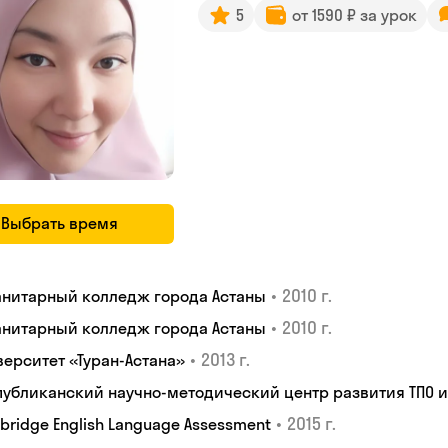
5
от 1590 ₽ за урок
Выбрать время
•
2010 г.
анитарный колледж города Астаны
•
2010 г.
анитарный колледж города Астаны
•
2013 г.
верситет «Туран-Астана»
публиканский научно-методический центр развития ТПО 
•
2015 г.
bridge English Language Assessment