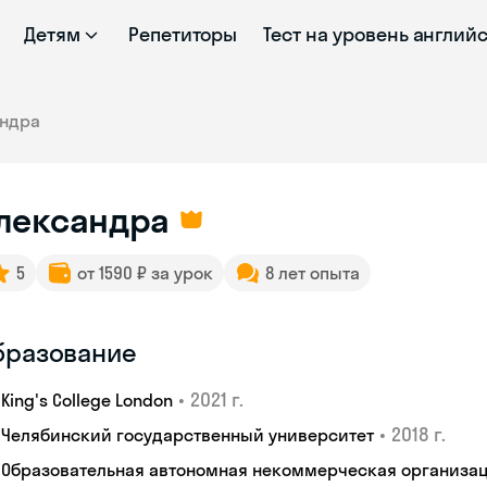
Детям
Репетиторы
Тест на уровень англий
андра
лександра
5
от 1590 ₽ за урок
8 лет опыта
бразование
•
2021 г.
King's College London
•
2018 г.
Челябинский государственный университет
Образовательная автономная некоммерческая организац