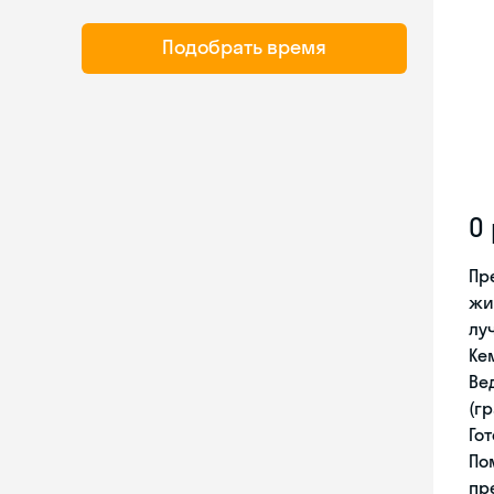
Подобрать время
О
Пр
жи
лу
Ке
Ве
(г
Го
По
пр