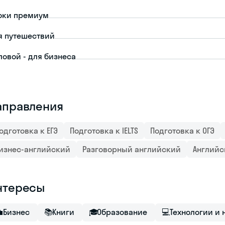
оки премиум
я путешествий
ловой - для бизнеса
аправления
одготовка к ЕГЭ
Подготовка к IELTS
Подготовка к ОГЭ
изнес-английский
Разговорный английский
Английс
нтересы

Бизнес
📚
Книги
🎓
Образование
💻
Технологии и 