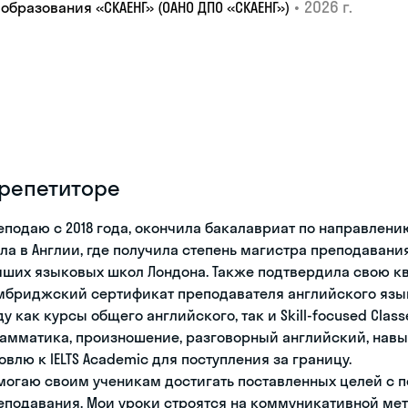
•
2026 г.
образования «СКАЕНГ» (ОАНО ДПО «СКАЕНГ»)
 репетиторе
еподаю с 2018 года, окончила бакалавриат по направлени
ла в Англии, где получила степень магистра преподавани
чших языковых школ Лондона. Также подтвердила свою 
мбриджский сертификат преподавателя английского язык
ду как курсы общего английского, так и Skill-focused Cla
рамматика, произношение, разговорный английский, навык
товлю к IELTS Academic для поступления за границу.
могаю своим ученикам достигать поставленных целей с
еподавания. Мои уроки строятся на коммуникативной мето