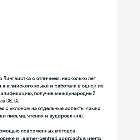
ю Лингвистка с отличием, несколько лет
я английского языка и работала в одной из
квалификацию, получив международный
а CELTA.
sses с уклоном на отдельные аспекты языка
и письма, чтения и аудирования).
 помощью современных методов
дике и Learner-centred approach: в центр