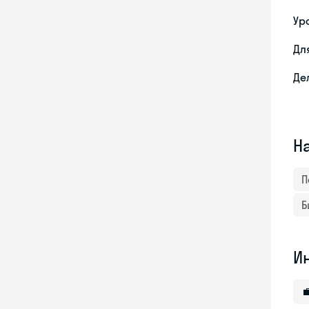
Ур
Дл
Де
Н
П
Б
И
