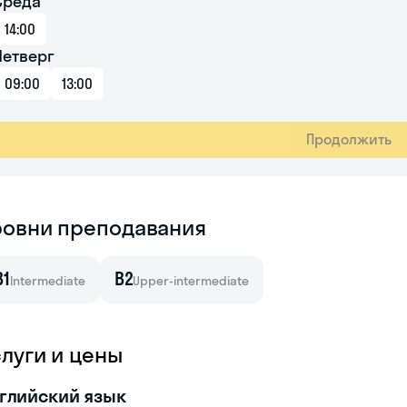
Среда
14:00
Четверг
09:00
13:00
Продолжить
ровни преподавания
B1
B2
Intermediate
Upper-intermediate
слуги и цены
глийский язык