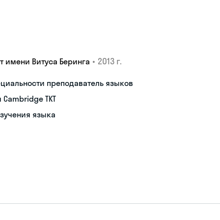
•
2013 г.
т имени Витуса Беринга
пециальности преподаватель языков
Cambridge TKT
изучения языка