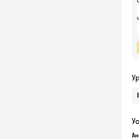
У
У
Ан