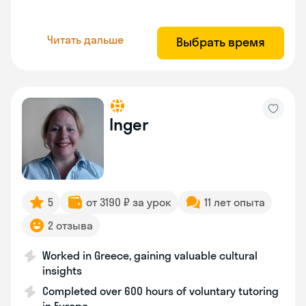
Читать дальше
Выбрать время
Inger
5
от 3190 ₽ за урок
11 лет опыта
2 отзыва
Worked in Greece, gaining valuable cultural
insights
Completed over 600 hours of voluntary tutoring