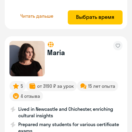
Читать дальше
Выбрать время
Maria
5
от 3190 ₽ за урок
15 лет опыта
4 отзыва
Lived in Newcastle and Chichester, enriching
cultural insights
Prepared many students for various certificate
exams