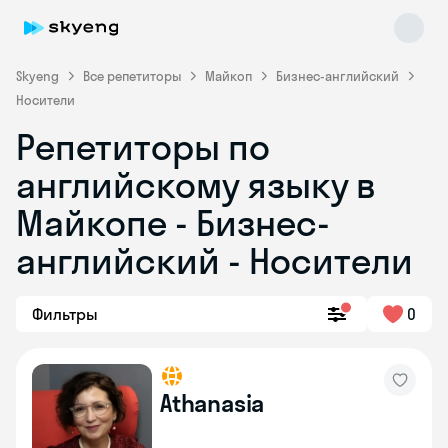
Skyeng
Все репетиторы
Майкоп
Бизнес-английский
Носители
Репетиторы по
английскому языку в
Майкопе - Бизнес-
английский - Носители
Skyeng Chat
online
Фильтры
0
Athanasia