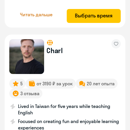
Читать дальше
Выбрать время
Charl
5
от 3190 ₽ за урок
20 лет опыта
3 отзыва
Lived in Taiwan for five years while teaching
English
Focused on creating fun and enjoyable learning
experiences