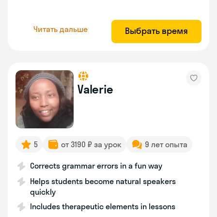
Читать дальше
Выбрать время
Valerie
5
от 3190 ₽ за урок
9 лет опыта
Corrects grammar errors in a fun way
Helps students become natural speakers
quickly
Includes therapeutic elements in lessons