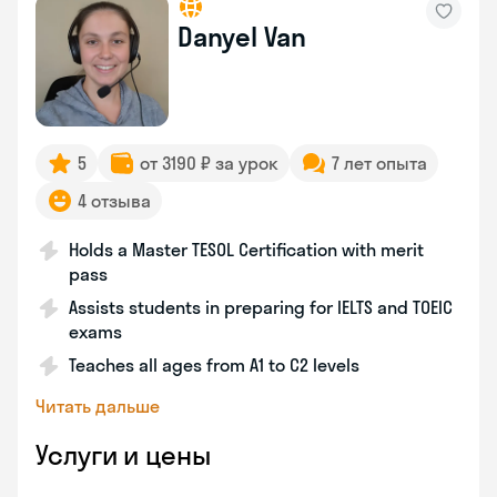
Danyel Van
5
от 3190 ₽ за урок
7 лет опыта
4 отзыва
Holds a Master TESOL Certification with merit
pass
Assists students in preparing for IELTS and TOEIC
exams
Teaches all ages from A1 to C2 levels
Читать дальше
Услуги и цены