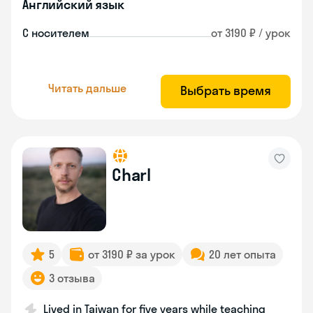
Английский язык
С носителем
от 3190 ₽ / урок
Читать дальше
Выбрать время
Charl
5
от 3190 ₽ за урок
20 лет опыта
3 отзыва
Lived in Taiwan for five years while teaching