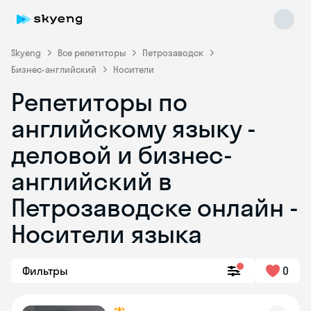
Skyeng
Все репетиторы
Петрозаводск
Бизнес-английский
Носители
Репетиторы по
английскому языку -
деловой и бизнес-
английский в
Skyeng Chat
online
Петрозаводске онлайн -
Носители языка
Фильтры
0