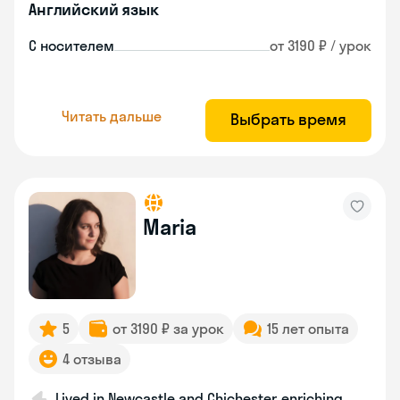
Английский язык
С носителем
от 3190 ₽ / урок
Читать дальше
Выбрать время
Maria
5
от 3190 ₽ за урок
15 лет опыта
4 отзыва
Lived in Newcastle and Chichester, enriching