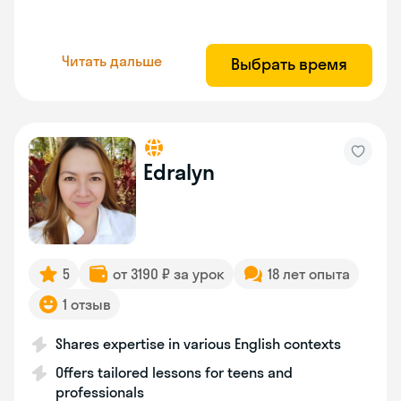
Читать дальше
Выбрать время
Edralyn
5
от 3190 ₽ за урок
18 лет опыта
1 отзыв
Shares expertise in various English contexts
Offers tailored lessons for teens and
professionals