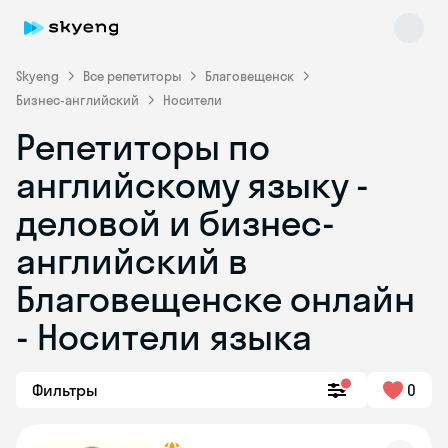
Skyeng
Все репетиторы
Благовещенск
Бизнес-английский
Носители
Репетиторы по
английскому языку -
деловой и бизнес-
английский в
Skyeng Chat
online
Благовещенске онлайн
- Носители языка
Фильтры
0