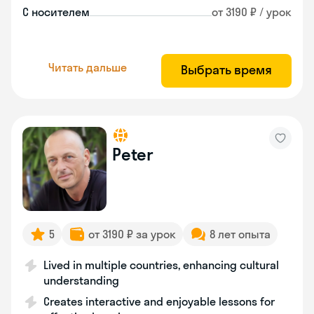
С носителем
от 3190 ₽ / урок
Читать дальше
Выбрать время
Peter
5
от 3190 ₽ за урок
8 лет опыта
Lived in multiple countries, enhancing cultural
understanding
Creates interactive and enjoyable lessons for