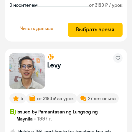
С носителем
от 3190 ₽ / урок
Читать дальше
Выбрать время
Levy
5
от 3190 ₽ за урок
27 лет опыта
Issued by Pamantasan ng Lungsog ng
•
1997 г.
Maynila
Holds a TEFL certificate for teaching English