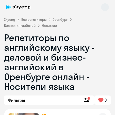
Skyeng
Все репетиторы
Оренбург
Бизнес-английский
Носители
Репетиторы по
английскому языку -
деловой и бизнес-
английский в
Skyeng Chat
online
Оренбурге онлайн -
Носители языка
Фильтры
0