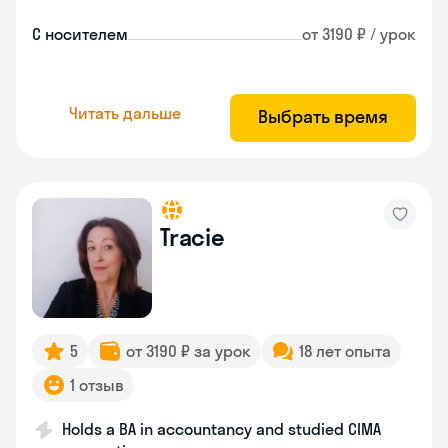
С носителем
от 3190 ₽ / урок
Читать дальше
Выбрать время
Tracie
5
от 3190 ₽ за урок
18 лет опыта
1 отзыв
Holds a BA in accountancy and studied CIMA